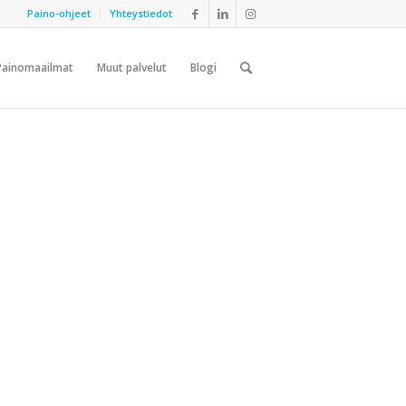
Paino-ohjeet
Yhteystiedot
Painomaailmat
Muut palvelut
Blogi