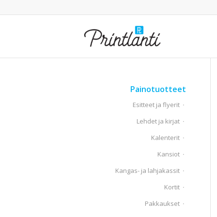
Painotuotteet
Esitteet ja flyerit
Lehdet ja kirjat
Kalenterit
Kansiot
Kangas- ja lahjakassit
Kortit
Pakkaukset