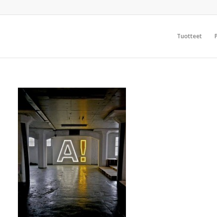
Tuotteet