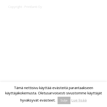
Copyright - Printlanti Oy
Tämä nettisivu käyttää evästeitä parantaakseen
käyttäjäkokemusta. Oletusarvoisesti sivustomme käyttäjät
hyväksyvät evästeet.
Lue lisää
Sulje